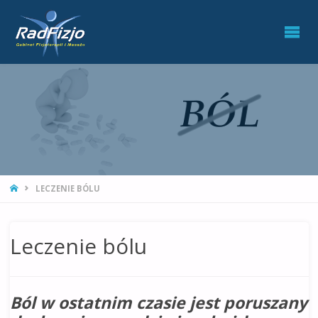
RADFIZJO
GABINET
FIZJOTERAPII
I MASAŻU
STRONA
LECZENIE BÓLU
GŁÓWNA
Leczenie bólu
Ból w ostatnim czasie jest poruszany