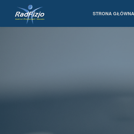
Przejdź
STRONA GŁÓWN
RADFIZJO
do
GABINET
FIZJOTERAPII
treści
I MASAŻU