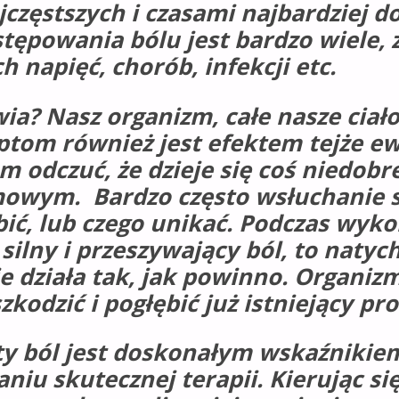
ajczęstszych i czasami najbardziej 
tępowania bólu jest bardzo wiele, 
 napięć, chorób, infekcji etc.
wia? Nasz organizm, całe nasze ciał
ptom również jest efektem tejże ew
 odczuć, że dzieje się coś niedobr
wym. Bardzo często wsłuchanie się
bić, lub czego unikać. Podczas wy
ię silny i przeszywający ból, to nat
e działa tak, jak powinno. Organizm
odzić i pogłębić już istniejący pr
ty ból jest doskonałym wskaźnikie
niu skutecznej terapii. Kierując si