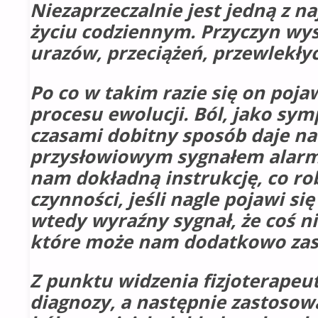
Niezaprzeczalnie jest jedną z n
życiu codziennym. Przyczyn wys
urazów, przeciążeń, przewlekłych
Po co w takim razie się on poja
procesu ewolucji. Ból, jako sym
czasami dobitny sposób daje nam
przysłowiowym sygnałem alarmo
nam dokładną instrukcję, co ro
czynności, jeśli nagle pojawi s
wtedy wyraźny sygnał, że coś ni
które może nam dodatkowo zaszk
Z punktu widzenia fizjoterapeu
diagnozy, a następnie zastosowa