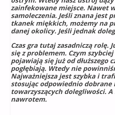
ostrym. Wtedy nasz ustrój dąży 
zainfekowane miejsce. Nawet w
samoleczenia. Jeśli znana jest 
tkanek miękkich, możemy na prz
danej okolicy. Jeśli jednak dol
Czas gra tutaj zasadniczą rol
się z problemem. Czym szybciej z
pojawiają się już od dłuższego 
pogłębiają. Wtedy nie powinniśm
Najważniejsza jest szybka i tra
stosując odpowiednio dobrane l
towarzyszących dolegliwości. A
nawrotem.