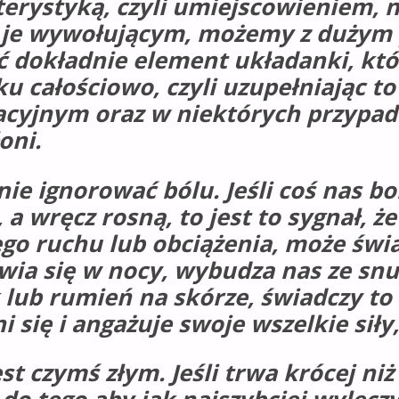
erystyką, czyli umiejscowieniem, n
 je wywołującym, możemy z dużym
ć dokładnie element układanki, któ
u całościowo, czyli uzupełniając 
acyjnym oraz w niektórych przyp
oni.
ie ignorować bólu. Jeśli coś nas boli
 a wręcz rosną, to jest to sygnał, że
o ruchu lub obciążenia, może świa
awia się w nocy, wybudza nas ze snu
k lub rumień na skórze, świadczy t
 się i angażuje swoje wszelkie siły
st czymś złym. Jeśli trwa krócej ni