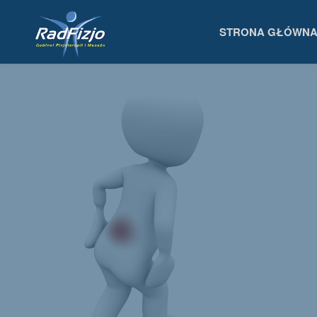
Przejdź
STRONA GŁÓWN
RADFIZJO
do
GABINET
FIZJOTERAPII
treści
I MASAŻU