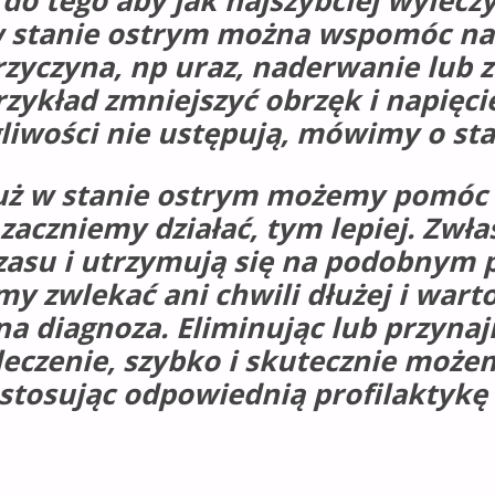
do tego aby jak najszybciej wylecz
 stanie ostrym można wspomóc nas
przyczyna, np uraz, naderwanie lub 
ykład zmniejszyć obrzęk i napięci
egliwości nie ustępują, mówimy o st
ę. Już w stanie ostrym możemy pom
aczniemy działać, tym lepiej. Zwłas
czasu i utrzymują się na podobnym p
y zwlekać ani chwili dłużej i warto 
fna diagnoza. Eliminując lub przynaj
eczenie, szybko i skutecznie możem
 stosując odpowiednią profilaktykę