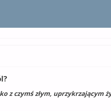
l?
lko z czymś złym, uprzykrzającym ż