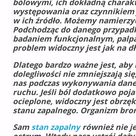
bólowymi, ich dokładną charakt
występowania oraz czynnikiem
w ich źródło. Możemy namierzy
Podchodząc do danego przypadk
badaniem funkcjonalnym, palp
problem widoczny jest jak na dł
Dlatego bardzo ważne jest, aby n
dolegliwości nie zmniejszają się,
nas podczas wykonywania daneg
ruchu. Jeśli ból dodatkowo poj
ocieplone, widoczny jest obrzę
stanu zapalnego. Organizm broni
Sam
stan zapalny
również nie je